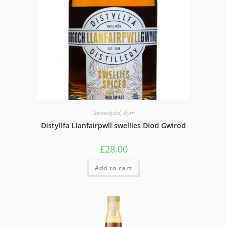
Gwirodydd
,
Rym
Distyllfa Llanfairpwll swellies Diod Gwirod
£
28.00
Add to cart