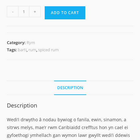
Barti
-
+
ADD TO CART
Ddu
Spiced
quantity
Category:
Rym
Tags:
barti
,
rum
,
spiced rum
DESCRIPTION
Description
Wedi’i drwytho â nodau bywiog o fanila, ewin, sinamon, a
sitrws melys, mae’r rwm Caribïaidd crefftus hon yn cael ei
gyfoethogi ymhellach gan wymon lawr gwyllt wedi’i ddewis