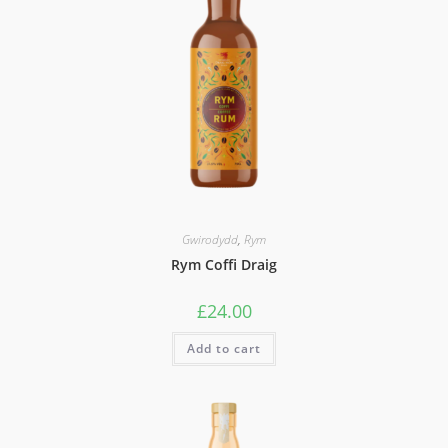
Gwirodydd
,
Rym
Rym Coffi Draig
£
24.00
Add to cart