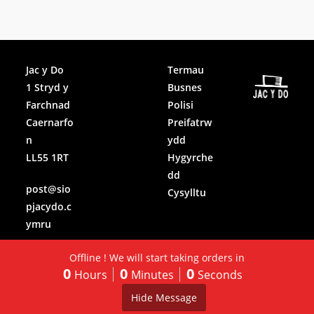
Facebook
Jac y Do
Termau
1 Stryd y
Busnes
Instagram
Farchnad
Polisi
Caernarfo
Preifatrw
n
ydd
LL55 1RT
Hygyrche
dd
post@sio
Cysylltu
pjacydo.c
ymru
Offline ! We will start taking orders in
0
0
0
Hours
Minutes
Seconds
Hide Message