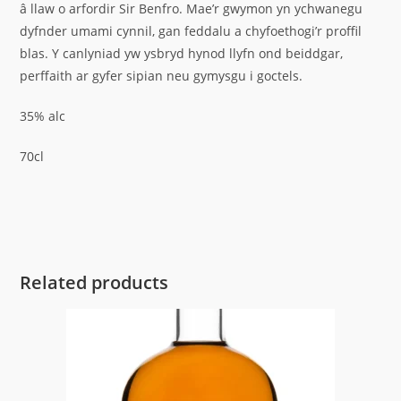
â llaw o arfordir Sir Benfro. Mae’r gwymon yn ychwanegu
dyfnder umami cynnil, gan feddalu a chyfoethogi’r proffil
blas. Y canlyniad yw ysbryd hynod llyfn ond beiddgar,
perffaith ar gyfer sipian neu gymysgu i goctels.
35% alc
70cl
Related products