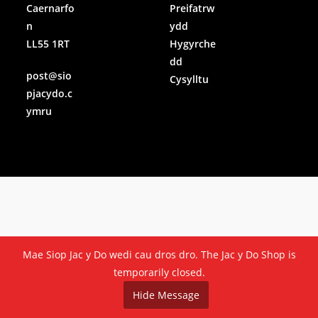
Caernarfo
Preifatrw
n
ydd
LL55 1RT
Hygyrche
dd
post@sio
Cysylltu
pjacydo.c
ymru
Mae Siop Jac y Do wedi cau dros dro. The Jac y Do Shop is
temporarily closed.
Hide Message