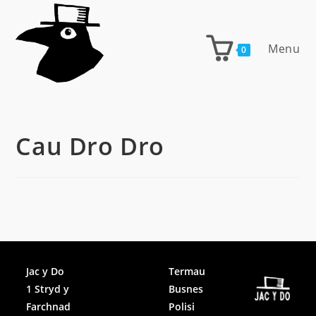
Skip
to
content
Menu
0
Cau Dro Dro
Facebook
Jac y Do
Termau
1 Stryd y
Busnes
Instagram
Farchnad
Polisi