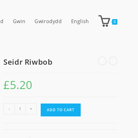
dd
Gwin
Gwirodydd
English
0
Seidr Riwbob
£
5.20
Seidr
-
+
ADD TO CART
Riwbob
quantity