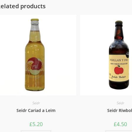
elated products
Seidr
Seidr
Seidr Cariad a Leim
Seidr Riwbo
£
5.20
£
4.50