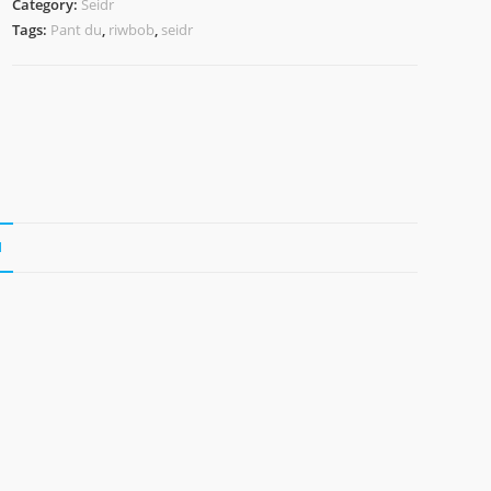
Category:
Seidr
Tags:
Pant du
,
riwbob
,
seidr
N