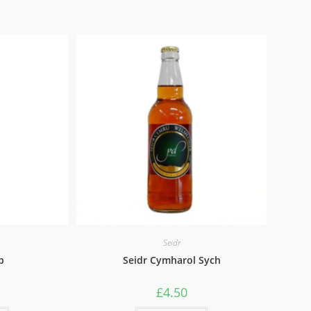
Seidr
b
Seidr Cymharol Sych
£
4.50