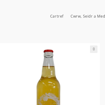
Cartref
Cwrw, Seidr a Me
🔍