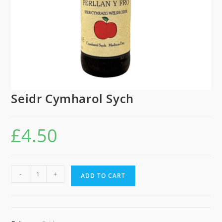
Seidr Cymharol Sych
£
4.50
Seidr
-
+
ADD TO CART
Cymharol
Sych
quantity