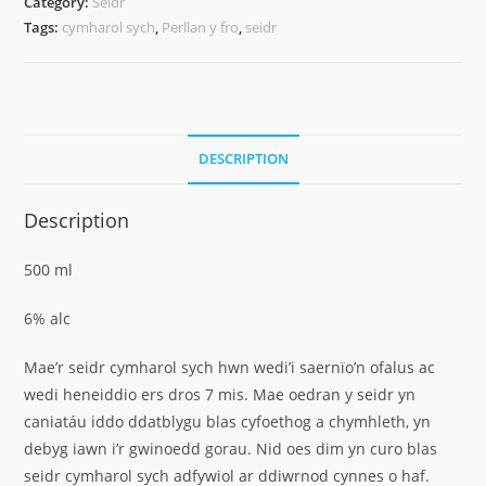
Category:
Seidr
Tags:
cymharol sych
,
Perllan y fro
,
seidr
DESCRIPTION
Description
500 ml
6% alc
Mae’r seidr cymharol sych hwn wedi’i saernïo’n ofalus ac
wedi heneiddio ers dros 7 mis. Mae oedran y seidr yn
caniatáu iddo ddatblygu blas cyfoethog a chymhleth, yn
debyg iawn i’r gwinoedd gorau. Nid oes dim yn curo blas
seidr cymharol sych adfywiol ar ddiwrnod cynnes o haf.