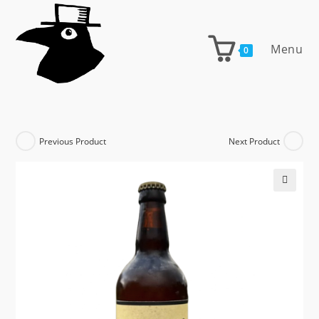
Skip
to
content
Menu
0
Previous Product
Next Product
🔍