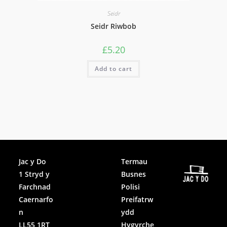
Seidr
Seidr Riwbob
£
5.20
Add to cart
Facebook
Jac y Do
Termau
1 Stryd y
Busnes
Instagram
Farchnad
Polisi
Caernarfo
Preifatrw
n
ydd
LL55 1RT
Hygyrche