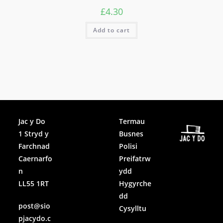
£
4.30
Add to cart
Facebook
Jac y Do
Termau
1 Stryd y
Busnes
Instagram
Farchnad
Polisi
Caernarfo
Preifatrw
n
ydd
LL55 1RT
Hygyrche
dd
post@sio
Cysylltu
pjacydo.c