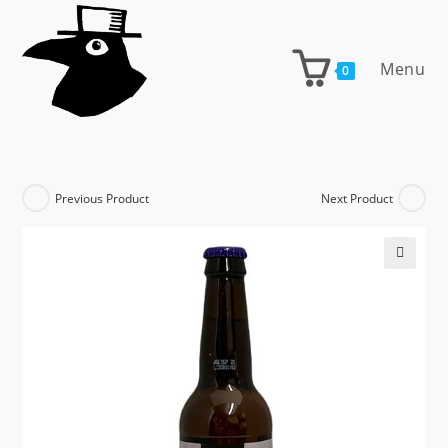
Skip
to
content
Menu
0
Previous Product
Next Product
🔍