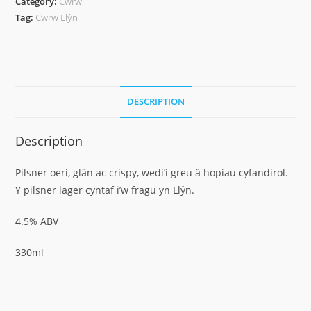
Category:
Cwrw
Tag:
Cwrw Llŷn
DESCRIPTION
Description
Pilsner oeri, glân ac crispy, wedi’i greu â hopiau cyfandirol.
Y pilsner lager cyntaf i’w fragu yn Llŷn.
4.5% ABV
330ml