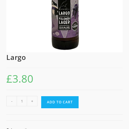
Largo
£
3.80
Largo
-
+
ADD TO CART
quantity