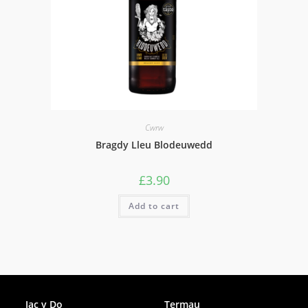
Cwrw
Bragdy Lleu Blodeuwedd
£
3.90
Add to cart
Facebook
Jac y Do
Termau