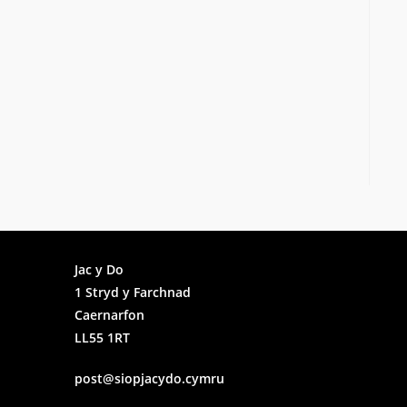
Faceb
Jac y Do
1 Stryd y Farchnad
Insta
Caernarfon
LL55 1RT
post@siopjacydo.cymru