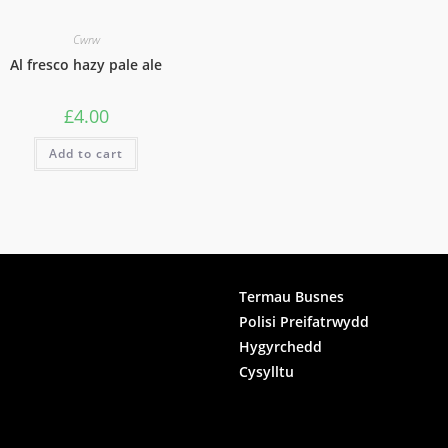
Cwrw
Al fresco hazy pale ale
£
4.00
Add to cart
ook
Termau Busnes
Polisi Preifatrwydd
gram
Hygyrchedd
Cysylltu