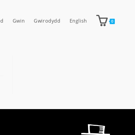
dd
Gwin
Gwirodydd
English
0