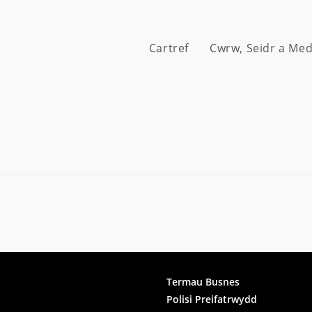
Cartref
Cwrw, Seidr a Me
ook
Termau Busnes
Polisi Preifatrwydd
gram