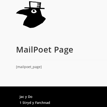
Skip
to
content
MailPoet Page
[mailpoet_page]
Faceb
Jac y Do
1 Stryd y Farchnad
Insta